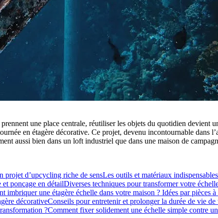
ennent une place centrale, réutiliser les objets du quotidien devient u
 détournée en étagère décorative. Ce projet, devenu incontournable dans
ement aussi bien dans un loft industriel que dans une maison de campagne
n projet d’upcycling riche de sens
Les outils et matériaux indispensables
e et ponçage en détail
Diverses techniques pour transformer votre échelle
 imbriquer une étagère échelle dans votre maison ? Idées par pièces à 
agère décorative
Conseils pour entretenir et prolonger la durée de vie de 
transformation ?
Comment fixer solidement une échelle simple contre u