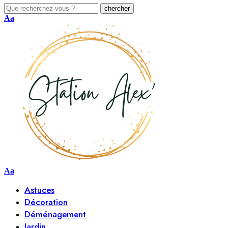
Aa
Aa
Astuces
Décoration
Déménagement
Jardin