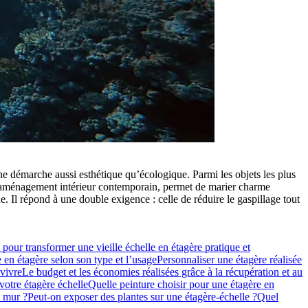
ne démarche aussi esthétique qu’écologique. Parmi les objets les plus
 l’aménagement intérieur contemporain, permet de marier charme
. Il répond à une double exigence : celle de réduire le gaspillage tout
 pour transformer une vieille échelle en étagère pratique et
 en étagère selon son type et l’usage
Personnaliser une étagère réalisée
vivre
Le budget et les économies réalisées grâce à la récupération et au
votre étagère échelle
Quelle peinture choisir pour une étagère en
n mur ?
Peut-on exposer des plantes sur une étagère-échelle ?
Quel