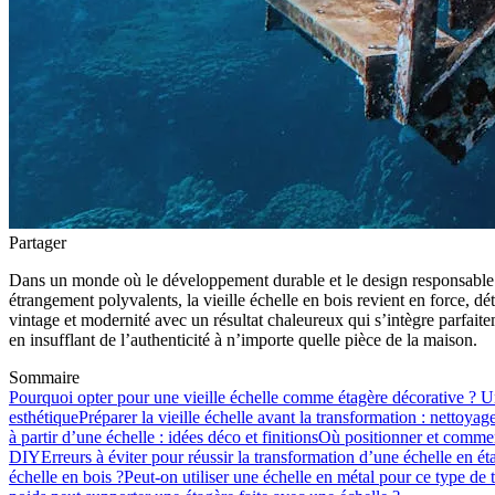
Partager
Dans un monde où le développement durable et le design responsable pr
étrangement polyvalents, la vieille échelle en bois revient en force,
vintage et modernité avec un résultat chaleureux qui s’intègre parfait
en insufflant de l’authenticité à n’importe quelle pièce de la maison.
Sommaire
Pourquoi opter pour une vieille échelle comme étagère décorative ? U
esthétique
Préparer la vieille échelle avant la transformation : nettoyag
à partir d’une échelle : idées déco et finitions
Où positionner et comment
DIY
Erreurs à éviter pour réussir la transformation d’une échelle en ét
échelle en bois ?
Peut-on utiliser une échelle en métal pour ce type de 