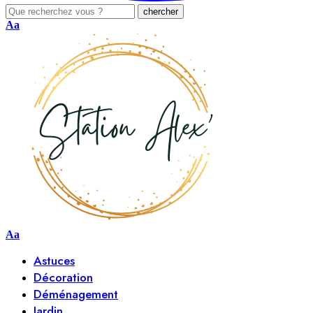
Aa
Aa
Astuces
Décoration
Déménagement
Jardin