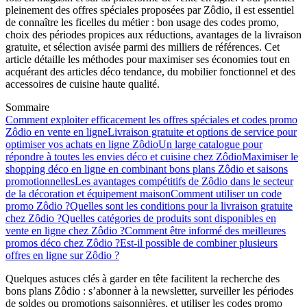
pleinement des offres spéciales proposées par Zôdio, il est essentiel
de connaître les ficelles du métier : bon usage des codes promo,
choix des périodes propices aux réductions, avantages de la livraison
gratuite, et sélection avisée parmi des milliers de références. Cet
article détaille les méthodes pour maximiser ses économies tout en
acquérant des articles déco tendance, du mobilier fonctionnel et des
accessoires de cuisine haute qualité.
Sommaire
Comment exploiter efficacement les offres spéciales et codes promo
Zôdio en vente en ligne
Livraison gratuite et options de service pour
optimiser vos achats en ligne Zôdio
Un large catalogue pour
répondre à toutes les envies déco et cuisine chez Zôdio
Maximiser le
shopping déco en ligne en combinant bons plans Zôdio et saisons
promotionnelles
Les avantages compétitifs de Zôdio dans le secteur
de la décoration et équipement maison
Comment utiliser un code
promo Zôdio ?
Quelles sont les conditions pour la livraison gratuite
chez Zôdio ?
Quelles catégories de produits sont disponibles en
vente en ligne chez Zôdio ?
Comment être informé des meilleures
promos déco chez Zôdio ?
Est-il possible de combiner plusieurs
offres en ligne sur Zôdio ?
Quelques astuces clés à garder en tête facilitent la recherche des
bons plans Zôdio : s’abonner à la newsletter, surveiller les périodes
de soldes ou promotions saisonnières, et utiliser les codes promo