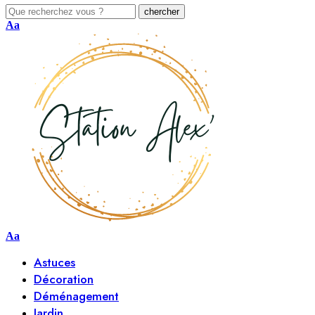
Aa
Aa
Astuces
Décoration
Déménagement
Jardin