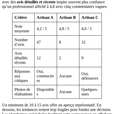
avec des
avis détaillés et récents
inspire souvent plus confiance
qu’un professionnel affiché à 4,8 avec cinq commentaires vagues.
Critère
Artisan A
Artisan B
Artisan C
Note
4,2 / 5
4,8 / 5
4,0 / 5
moyenne
Nombre
47
8
32
d’avis
Avis
détaillés
12
2
9
récents
Réponses
Oui,
Oui,
aux
constructiv
Aucune
défensives
critiques
es
Photos de
Disponible
Quelques-
Aucune
réalisations
s
unes
Un minimum de 10 à 15 avis offre un aperçu représentatif. En
dessous, les tendances restent trop fragiles pour fonder une décision.