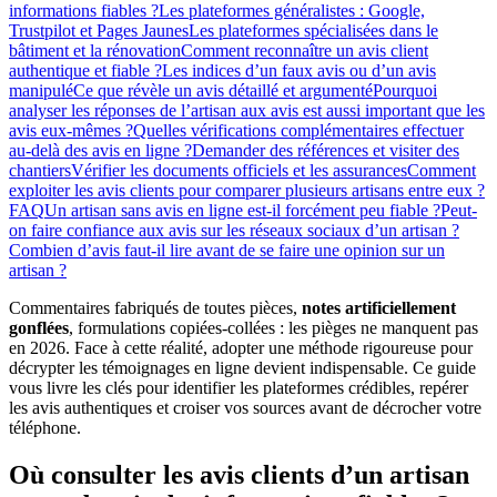
informations fiables ?
Les plateformes généralistes : Google,
Trustpilot et Pages Jaunes
Les plateformes spécialisées dans le
bâtiment et la rénovation
Comment reconnaître un avis client
authentique et fiable ?
Les indices d’un faux avis ou d’un avis
manipulé
Ce que révèle un avis détaillé et argumenté
Pourquoi
analyser les réponses de l’artisan aux avis est aussi important que les
avis eux-mêmes ?
Quelles vérifications complémentaires effectuer
au-delà des avis en ligne ?
Demander des références et visiter des
chantiers
Vérifier les documents officiels et les assurances
Comment
exploiter les avis clients pour comparer plusieurs artisans entre eux ?
FAQ
Un artisan sans avis en ligne est-il forcément peu fiable ?
Peut-
on faire confiance aux avis sur les réseaux sociaux d’un artisan ?
Combien d’avis faut-il lire avant de se faire une opinion sur un
artisan ?
Commentaires fabriqués de toutes pièces,
notes artificiellement
gonflées
, formulations copiées-collées : les pièges ne manquent pas
en 2026. Face à cette réalité, adopter une méthode rigoureuse pour
décrypter les témoignages en ligne devient indispensable. Ce guide
vous livre les clés pour identifier les plateformes crédibles, repérer
les avis authentiques et croiser vos sources avant de décrocher votre
téléphone.
Où consulter les avis clients d’un artisan