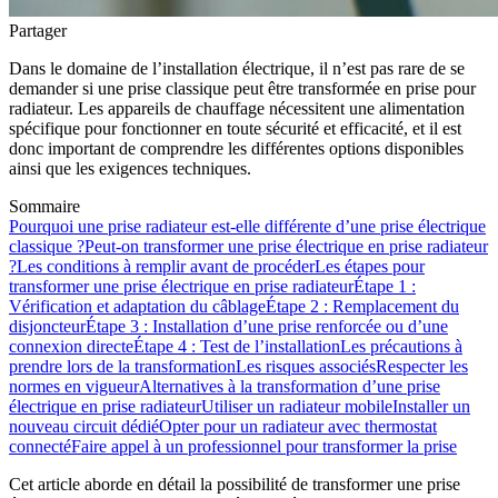
Partager
Dans le domaine de l’installation électrique, il n’est pas rare de se
demander si une prise classique peut être transformée en prise pour
radiateur. Les appareils de chauffage nécessitent une alimentation
spécifique pour fonctionner en toute sécurité et efficacité, et il est
donc important de comprendre les différentes options disponibles
ainsi que les exigences techniques.
Sommaire
Pourquoi une prise radiateur est-elle différente d’une prise électrique
classique ?
Peut-on transformer une prise électrique en prise radiateur
?
Les conditions à remplir avant de procéder
Les étapes pour
transformer une prise électrique en prise radiateur
Étape 1 :
Vérification et adaptation du câblage
Étape 2 : Remplacement du
disjoncteur
Étape 3 : Installation d’une prise renforcée ou d’une
connexion directe
Étape 4 : Test de l’installation
Les précautions à
prendre lors de la transformation
Les risques associés
Respecter les
normes en vigueur
Alternatives à la transformation d’une prise
électrique en prise radiateur
Utiliser un radiateur mobile
Installer un
nouveau circuit dédié
Opter pour un radiateur avec thermostat
connecté
Faire appel à un professionnel pour transformer la prise
Cet article aborde en détail la possibilité de transformer une prise