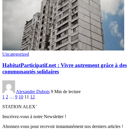
Uncategorized
HabitatParticipatif.net : Vivre autrement grâce à des
communautés solidaires
Alexandre Dubois
9 Min de lecture
1
2
…
9
10
11
12
STATION ALEX’
Inscrivez-vous à notre Newsletter !
Abonnez-vous pour recevoir instantanément nos derniers articles !