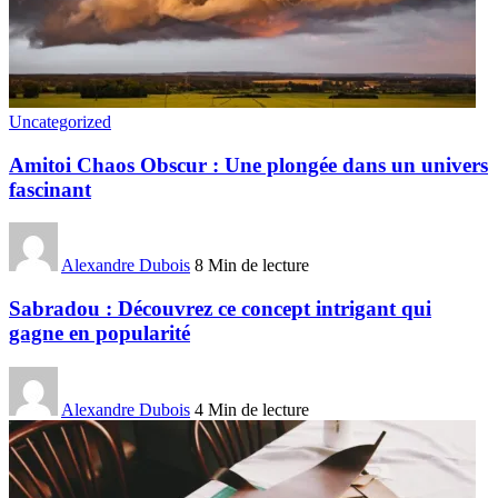
Uncategorized
Amitoi Chaos Obscur : Une plongée dans un univers
fascinant
Alexandre Dubois
8 Min de lecture
Sabradou : Découvrez ce concept intrigant qui
gagne en popularité
Alexandre Dubois
4 Min de lecture