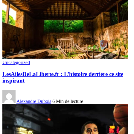
Uncategorized
LesAilesDeLaLiberte.fr : L’histoire derrière ce site
inspirant
Alexandre Dubois
6 Min de lecture