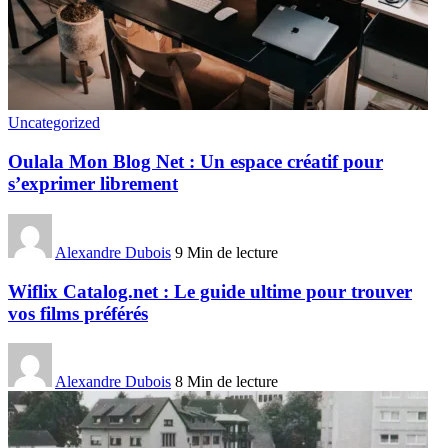
Uncategorized
Oulala Mon Blog Net : Un espace créatif pour
s’exprimer librement
Alexandre Dubois
9 Min de lecture
Wiflix Catalog.net : Le guide ultime pour trouver
vos films préférés
Alexandre Dubois
8 Min de lecture