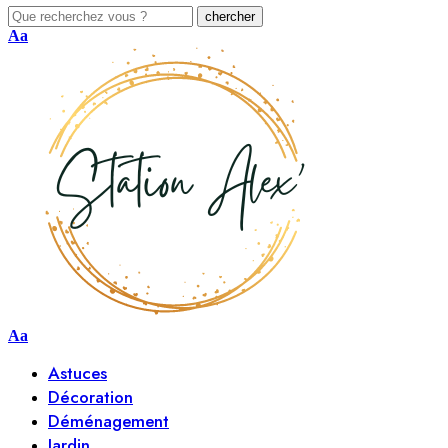
Aa
Aa
Astuces
Décoration
Déménagement
Jardin