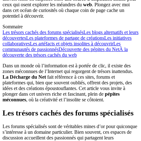
ceux qui osent explorer les méandres du
web
. Plongez avec moi
dans cet océan de curiosités où chaque coin de page cache un
potentiel à découvrir.
Sommaire
Les trésors cachés des forums spécialisés
Les blogs alternatifs et leurs
découvertes
Les plateformes de partage de créations
Les initiatives
collaboratives
Les artéfacts et objets insolites à découvrir
Les
communautés de passionnés
Découverte des pépites du Net
À la
découverte des trésors cachés du web
Dans un monde où l’information est à portée de clic, il existe des
zones méconnues de l’Internet qui regorgent de trésors inattendus.
La Décharge du Net
fait référence à ces sites, forums et
plateformes qui, bien que souvent oubliés, offrent des projets, des
idées et des créations époustouflantes. Cet article vous invite à
plonger dans cet univers riche et fascinant, plein de
pépites
méconnues
, où la créativité et l’insolite se côtoient.
Les trésors cachés des forums spécialisés
Les forums spécialisés sont de véritables mines d’or pour quiconque
s’intéresse à un domaine particulier. Bien souvent, ces espaces de
discussion accueillent des passionnés qui partagent leurs