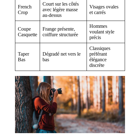
Court sur les côtés
French
Visages ovales
avec légère masse
Crop
et carrés
au-dessus
Hommes
Coupe
Frange présente,
voulant style
Casquette
coiffure structurée
précis
Classiques
Taper
Dégradé net vers le
préférant
Bas
bas
élégance
discrète