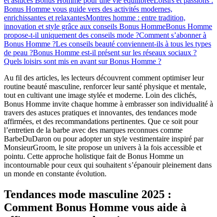
et astuces Bonus Homme pour une vie équilibrée
Loisirs et passions :
Bonus Homme vous guide vers des activités modernes,
enrichissantes et relaxantes
Montres homme : entre tradition,
innovation et style grâce aux conseils Bonus Homme
Bonus Homme
propose-t-il uniquement des conseils mode ?
Comment s’abonner à
Bonus Homme ?
Les conseils beauté conviennent-ils à tous les types
de peau ?
Bonus Homme est-il présent sur les réseaux sociaux ?
Quels loisirs sont mis en avant sur Bonus Homme ?
Au fil des articles, les lecteurs découvrent comment optimiser leur
routine beauté masculine, renforcer leur santé physique et mentale,
tout en cultivant une image stylée et moderne. Loin des clichés,
Bonus Homme invite chaque homme à embrasser son individualité à
travers des astuces pratiques et innovantes, des tendances mode
affirmées, et des recommandations pertinentes. Que ce soit pour
l’entretien de la barbe avec des marques reconnues comme
BarbeDuDaron ou pour adopter un style vestimentaire inspiré par
MonsieurGroom, le site propose un univers à la fois accessible et
pointu. Cette approche holistique fait de Bonus Homme un
incontournable pour ceux qui souhaitent s’épanouir pleinement dans
un monde en constante évolution.
Tendances mode masculine 2025 :
Comment Bonus Homme vous aide à