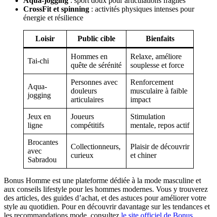
Aqua-jogging
: sport doux pour articulations fragiles
CrossFit et spinning
: activités physiques intenses pour
énergie et résilience
Loisir
Public cible
Bienfaits
Hommes en
Relaxe, améliore
Tai-chi
quête de sérénité
souplesse et force
Personnes avec
Renforcement
Aqua-
douleurs
musculaire à faible
jogging
articulaires
impact
Jeux en
Joueurs
Stimulation
ligne
compétitifs
mentale, repos actif
Brocantes
Collectionneurs,
Plaisir de découvrir
avec
curieux
et chiner
Sabradou
Bonus Homme est une plateforme dédiée à la mode masculine et
aux conseils lifestyle pour les hommes modernes. Vous y trouverez
des articles, des guides d’achat, et des astuces pour améliorer votre
style au quotidien. Pour en découvrir davantage sur les tendances et
les recommandations mode, consultez
le site officiel de Bonus