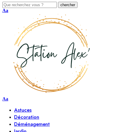
Aa
Aa
Astuces
Décoration
Déménagement
Jardin