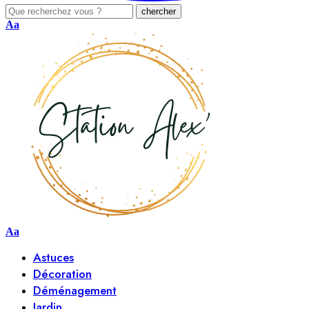
Aa
Aa
Astuces
Décoration
Déménagement
Jardin