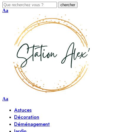
Aa
Aa
Astuces
Décoration
Déménagement
Jardin