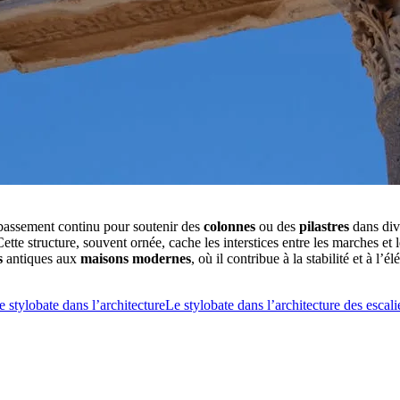
ubassement continu pour soutenir des
colonnes
ou des
pilastres
dans div
ette structure, souvent ornée, cache les interstices entre les marches et
s
antiques aux
maisons modernes
, où il contribue à la stabilité et à l’é
 stylobate dans l’architecture
Le stylobate dans l’architecture des escali