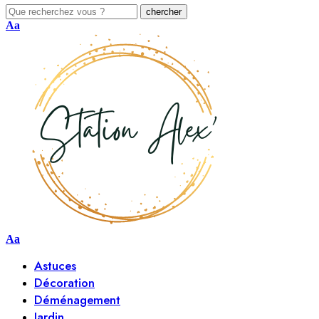
Aa
Aa
Astuces
Décoration
Déménagement
Jardin