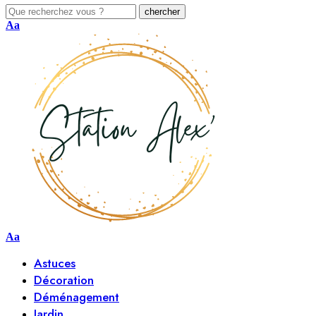
Aa
Aa
Astuces
Décoration
Déménagement
Jardin