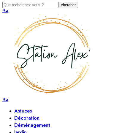
Aa
Aa
Astuces
Décoration
Déménagement
Jardin