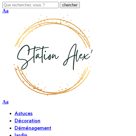
Aa
Aa
Astuces
Décoration
Déménagement
Jardin