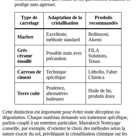
protège sans agresser.
Type de
Adaptation de la
Produits
carrelage
cristallisation
recommandés
Excellente,
Bellinzoni,
Marbre
méthode standard
Akemi
Grès
FILA
Possible mais avec
cérame
Solutions,
précaution
émaillé
Tenax
Carreau de
Technique
Lithofin, Faber
ciment
spécifique
Chimica
Prudence,
Huile de lin,
Terre cuite
alternatives
produits doux
huileuses
Cette distinction est importante pour éviter toute déception ou
dégradation. Chaque matériau demande son traitement spécifique,
parfois couplé à un entretien particulier. Marrakech Nettoyage
conseille, par exemple, d’orienter le choix des méthodes selon la
nature exacte du sol, privilégiant la cristallisation chimique sur les