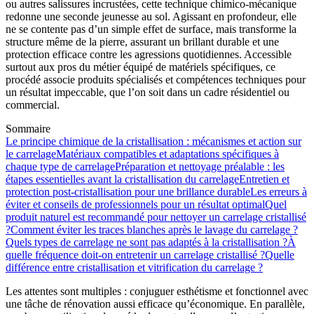
ou autres salissures incrustées, cette technique chimico-mécanique
redonne une seconde jeunesse au sol. Agissant en profondeur, elle
ne se contente pas d’un simple effet de surface, mais transforme la
structure même de la pierre, assurant un brillant durable et une
protection efficace contre les agressions quotidiennes. Accessible
surtout aux pros du métier équipé de matériels spécifiques, ce
procédé associe produits spécialisés et compétences techniques pour
un résultat impeccable, que l’on soit dans un cadre résidentiel ou
commercial.
Sommaire
Le principe chimique de la cristallisation : mécanismes et action sur
le carrelage
Matériaux compatibles et adaptations spécifiques à
chaque type de carrelage
Préparation et nettoyage préalable : les
étapes essentielles avant la cristallisation du carrelage
Entretien et
protection post-cristallisation pour une brillance durable
Les erreurs à
éviter et conseils de professionnels pour un résultat optimal
Quel
produit naturel est recommandé pour nettoyer un carrelage cristallisé
?
Comment éviter les traces blanches après le lavage du carrelage ?
Quels types de carrelage ne sont pas adaptés à la cristallisation ?
À
quelle fréquence doit-on entretenir un carrelage cristallisé ?
Quelle
différence entre cristallisation et vitrification du carrelage ?
Les attentes sont multiples : conjuguer esthétisme et fonctionnel avec
une tâche de rénovation aussi efficace qu’économique. En parallèle,