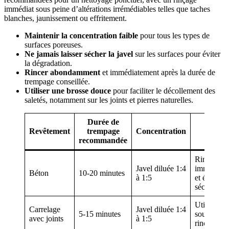
immédiat sous peine d’altérations irrémédiables telles que taches
blanches, jaunissement ou effritement.
Maintenir la concentration faible
pour tous les types de
surfaces poreuses.
Ne jamais laisser sécher la javel
sur les surfaces pour éviter
la dégradation.
Rincer abondamment
et immédiatement après la durée de
trempage conseillée.
Utiliser une brosse douce
pour faciliter le décollement des
saletés, notamment sur les joints et pierres naturelles.
Durée de
Consei
Revêtement
trempage
Concentration
pratiq
recommandée
Rincer
Javel diluée 1:4
immédiate
Béton
10-20 minutes
à 1:5
et éviter le
séchage
Utiliser br
Carrelage
Javel diluée 1:4
5-15 minutes
souple et 
avec joints
à 1:5
rincer