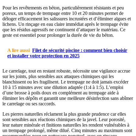
Pour les revêtements en béton, particulièrement résistants et peu
poreux, un temps de trempage entre 10 et 20 minutes permet de
déloger efficacement les salissures incrustées et d’éliminer algues et
lichens. Un rinçage en eau claire immédiat après le trempage évite
que les résidus agressifs ne continuent d’attaquer le matériau. Ce
geste est essentiel pour prolonger la durée de vie du béton.
A lire aussi
Filet de sécurité piscine : comment bien choisir
et installer votre protection en 2025
Le carrelage, tout en restant robuste, nécessite une vigilance accrue
sur les joints, plus sensibles aux attaques chimiques qui les
blanchissent ou les fragilisent. Le trempage ne doit jamais excéder
10 à 15 minutes avec une dilution adaptée (1:4 à 1:5). L’emploi
d’une brosse à poils doux en complément au trempage aide à
éliminer les dépôts et garantit une meilleure désinfection sans abîmer
le carrelage ou ses raccords.
Les pierres naturelles réclament la plus grande prudence car elles
sont sensibles aux réactions chimiques de la javel. Leur porosité,
leur nature minérale et finitions naturelles les rendent vulnérables à
un trempage prolongé, même dilué. Cinq minutes au maximum sont
recommandées pour un nettoyage ponctuel, avec un rinçage