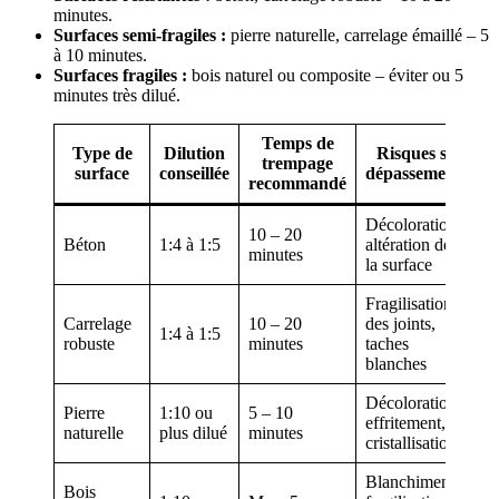
minutes.
Surfaces semi-fragiles :
pierre naturelle, carrelage émaillé – 5
à 10 minutes.
Surfaces fragiles :
bois naturel ou composite – éviter ou 5
minutes très dilué.
Temps de
Type de
Dilution
Risques si
trempage
surface
conseillée
dépassement
recommandé
Décoloration,
10 – 20
Béton
1:4 à 1:5
altération de
minutes
la surface
Fragilisation
Carrelage
10 – 20
des joints,
1:4 à 1:5
robuste
minutes
taches
blanches
Décoloration,
Pierre
1:10 ou
5 – 10
effritement,
naturelle
plus dilué
minutes
cristallisation
Blanchiment,
Bois