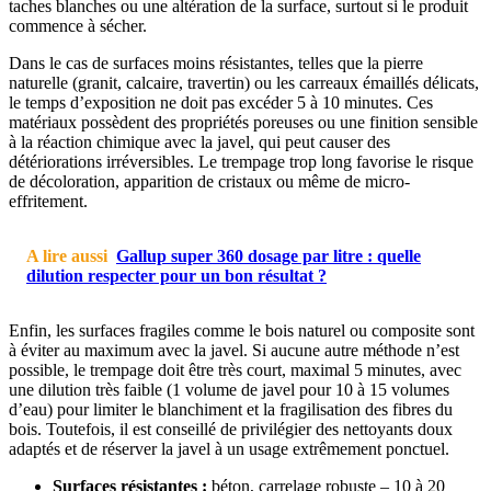
taches blanches ou une altération de la surface, surtout si le produit
commence à sécher.
Dans le cas de surfaces moins résistantes, telles que la pierre
naturelle (granit, calcaire, travertin) ou les carreaux émaillés délicats,
le temps d’exposition ne doit pas excéder 5 à 10 minutes. Ces
matériaux possèdent des propriétés poreuses ou une finition sensible
à la réaction chimique avec la javel, qui peut causer des
détériorations irréversibles. Le trempage trop long favorise le risque
de décoloration, apparition de cristaux ou même de micro-
effritement.
A lire aussi
Gallup super 360 dosage par litre : quelle
dilution respecter pour un bon résultat ?
Enfin, les surfaces fragiles comme le bois naturel ou composite sont
à éviter au maximum avec la javel. Si aucune autre méthode n’est
possible, le trempage doit être très court, maximal 5 minutes, avec
une dilution très faible (1 volume de javel pour 10 à 15 volumes
d’eau) pour limiter le blanchiment et la fragilisation des fibres du
bois. Toutefois, il est conseillé de privilégier des nettoyants doux
adaptés et de réserver la javel à un usage extrêmement ponctuel.
Surfaces résistantes :
béton, carrelage robuste – 10 à 20