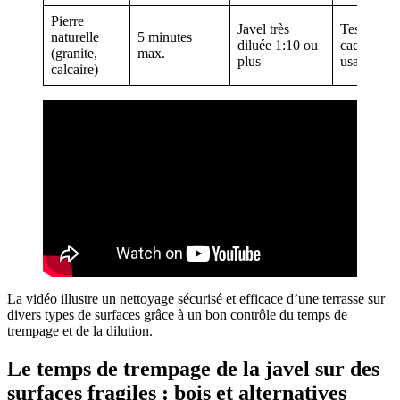
Pierre
Javel très
Tester sur
naturelle
5 minutes
diluée 1:10 ou
cachée av
(granite,
max.
plus
usage
calcaire)
La vidéo illustre un nettoyage sécurisé et efficace d’une terrasse sur
divers types de surfaces grâce à un bon contrôle du temps de
trempage et de la dilution.
Le temps de trempage de la javel sur des
surfaces fragiles : bois et alternatives