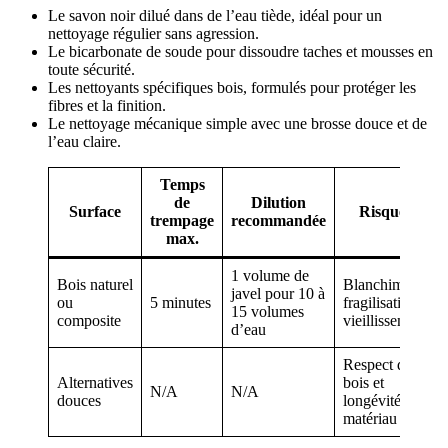
Le savon noir dilué dans de l’eau tiède, idéal pour un
nettoyage régulier sans agression.
Le bicarbonate de soude pour dissoudre taches et mousses en
toute sécurité.
Les nettoyants spécifiques bois, formulés pour protéger les
fibres et la finition.
Le nettoyage mécanique simple avec une brosse douce et de
l’eau claire.
Temps
de
Dilution
Surface
Risques
trempage
recommandée
max.
1 volume de
Bois naturel
Blanchiment,
javel pour 10 à
ou
5 minutes
fragilisation,
15 volumes
composite
vieillissement
d’eau
Respect du
Alternatives
bois et
N/A
N/A
douces
longévité du
matériau