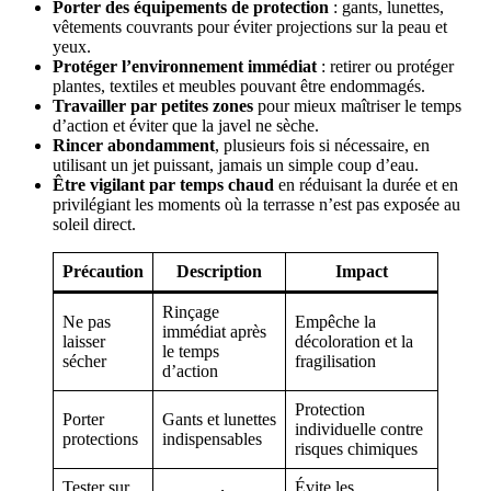
Porter des équipements de protection
: gants, lunettes,
vêtements couvrants pour éviter projections sur la peau et
yeux.
Protéger l’environnement immédiat
: retirer ou protéger
plantes, textiles et meubles pouvant être endommagés.
Travailler par petites zones
pour mieux maîtriser le temps
d’action et éviter que la javel ne sèche.
Rincer abondamment
, plusieurs fois si nécessaire, en
utilisant un jet puissant, jamais un simple coup d’eau.
Être vigilant par temps chaud
en réduisant la durée et en
privilégiant les moments où la terrasse n’est pas exposée au
soleil direct.
Précaution
Description
Impact
Rinçage
Ne pas
Empêche la
immédiat après
laisser
décoloration et la
le temps
sécher
fragilisation
d’action
Protection
Porter
Gants et lunettes
individuelle contre
protections
indispensables
risques chimiques
Tester sur
Évite les