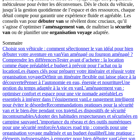
méticuleuse pour éviter les déconvenues. Dès le choix du véhicule,
jusqu’à la gestion quotidienne de l’espace et des ressources, chaque
détail compte pour garantir une expérience fluide et agréable. Les
conseils van pour
débuter van
se révèlent donc cruciaux, qu’il
s’agisse d’optimiser l’
aménagement van
, de maîtriser la
sécurité
van
ou de planifier une
organisation voyage
adaptée.
Sommaire
Choisir son véhicule : comment sélectionner le van idéal pour bien
débuter votre aventure en van
Van aménagé ou fourgon aménagé ?
Comprendre les différences
Tester avant d’acheter : la location
comme étape préalable
Le budget à prévoir pour l’achat ou la
location
Les étapes clés pour préparer votre itinéraire et réussir votre
organisation voyage
Définir un itinéraire flexible qui laisse place à la
découverte
Penser à l’autonomie en eau, énergie et nourriture
Une
gestion du temps adaptée à la vie en van
L’aménagement van :
optimiser confort et espace pour une vie nomade agréable
Les
essentiels à intégrer dans l’équipement van
Le rangement intelligent
pour éviter le désordre
Recommandations pratiques pour la sécurité
van et le bien-être pendant vos trajets
Les dispositifs de sécurité
incontournables
Adopter des habitudes respectueuses et sécurisées en
camping sauvage
L’importance du réseau et des outils numériques
pour une sécurité renforcée
Astuces road trip : conseils pour une
organisation voyage maîtrisée et un budget équilibré
Liste pratique :
éléments indispensables à emporter pour bien débuter van
Gérer son