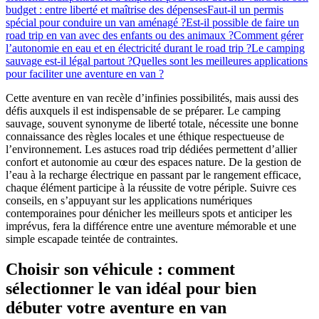
budget : entre liberté et maîtrise des dépenses
Faut-il un permis
spécial pour conduire un van aménagé ?
Est-il possible de faire un
road trip en van avec des enfants ou des animaux ?
Comment gérer
l’autonomie en eau et en électricité durant le road trip ?
Le camping
sauvage est-il légal partout ?
Quelles sont les meilleures applications
pour faciliter une aventure en van ?
Cette aventure en van recèle d’infinies possibilités, mais aussi des
défis auxquels il est indispensable de se préparer. Le camping
sauvage, souvent synonyme de liberté totale, nécessite une bonne
connaissance des règles locales et une éthique respectueuse de
l’environnement. Les astuces road trip dédiées permettent d’allier
confort et autonomie au cœur des espaces nature. De la gestion de
l’eau à la recharge électrique en passant par le rangement efficace,
chaque élément participe à la réussite de votre périple. Suivre ces
conseils, en s’appuyant sur les applications numériques
contemporaines pour dénicher les meilleurs spots et anticiper les
imprévus, fera la différence entre une aventure mémorable et une
simple escapade teintée de contraintes.
Choisir son véhicule : comment
sélectionner le van idéal pour bien
débuter votre aventure en van