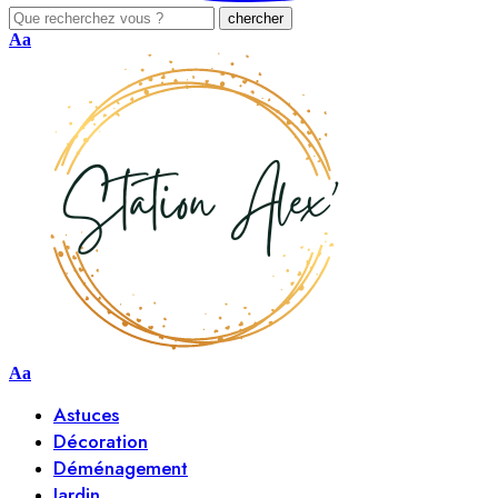
Aa
Aa
Astuces
Décoration
Déménagement
Jardin