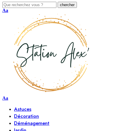
Aa
Aa
Astuces
Décoration
Déménagement
Jardin