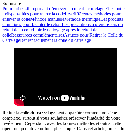
Sommaire
Pourquoi est-il important d’enlever la colle du carrelage ?
Les outils
indispensables pour retirer la colle
Les différentes méthodes pour
enlever la colle
Méthode manuelle
Méthode thermique
Les produits
chimiques pour faciliter le retrait
Les précautions à prendre lors du
retrait de la colle
Finir le nettoyage après le retrait de la
colle
Ressources complémentaires
Astuces pour Retirer la Colle du
Carrelage
Retirer facilement la colle du carrelage
Retirer la
colle du carrelage
peut apparaître comme une tâche
complexe, surtout si vous souhaitez préserver l’intégrité de votre
revêtement. Cependant, avec les bonnes méthodes et outils, cette
opération peut devenir bien plus simple. Dans cet article, nous allons