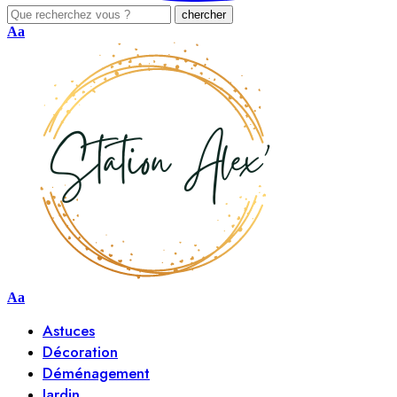
Aa
Aa
Astuces
Décoration
Déménagement
Jardin