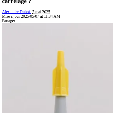
carrelage ?
Alexandre Dubois
7 mai 2025
Mise à jour 2025/05/07 at 11:34 AM
Partager