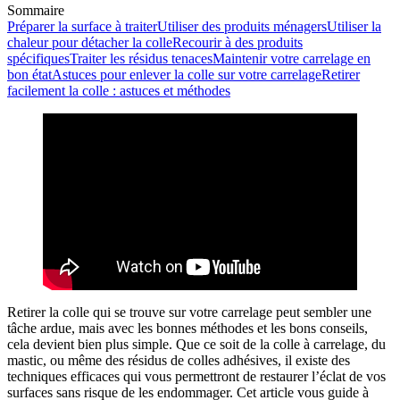
Sommaire
Préparer la surface à traiter
Utiliser des produits ménagers
Utiliser la
chaleur pour détacher la colle
Recourir à des produits
spécifiques
Traiter les résidus tenaces
Maintenir votre carrelage en
bon état
Astuces pour enlever la colle sur votre carrelage
Retirer
facilement la colle : astuces et méthodes
Retirer la colle qui se trouve sur votre carrelage peut sembler une
tâche ardue, mais avec les bonnes méthodes et les bons conseils,
cela devient bien plus simple. Que ce soit de la colle à carrelage, du
mastic, ou même des résidus de colles adhésives, il existe des
techniques efficaces qui vous permettront de restaurer l’éclat de vos
surfaces sans risque de les endommager. Cet article vous guide à