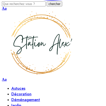
Aa
Aa
Astuces
Décoration
Déménagement
Jardin