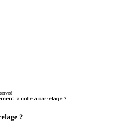
served.
ent la colle à carrelage ?
relage ?