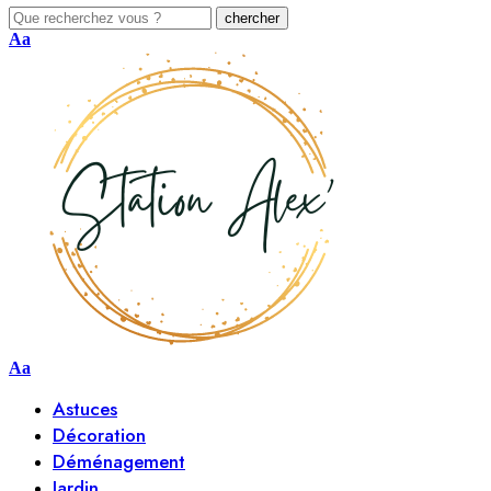
Aa
Aa
Astuces
Décoration
Déménagement
Jardin