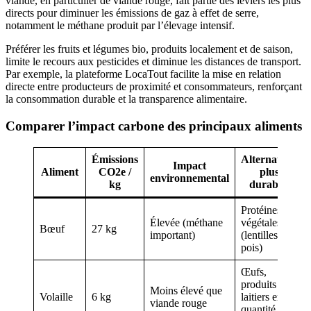
viande, en particulier de viande rouge, fait partie des leviers les plus
directs pour diminuer les émissions de gaz à effet de serre,
notamment le méthane produit par l’élevage intensif.
Préférer les fruits et légumes bio, produits localement et de saison,
limite le recours aux pesticides et diminue les distances de transport.
Par exemple, la plateforme LocaTout facilite la mise en relation
directe entre producteurs de proximité et consommateurs, renforçant
la consommation durable et la transparence alimentaire.
Comparer l’impact carbone des principaux aliments
Émissions
Alternatives
Impact
Aliment
CO2e /
plus
environnemental
kg
durables
Protéines
Élevée (méthane
végétales
Bœuf
27 kg
important)
(lentilles,
pois)
Œufs,
produits
Moins élevé que
Volaille
6 kg
laitiers en
viande rouge
quantité