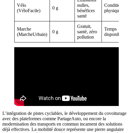
Vélo
nulles,
Condition
0 g
(VéloFacile)
bénéfices
physique
santé
Gratuit,
Marche
Temps
0 g
santé, zéro
(MarcheUrbain)
disponible
pollution
L’intégration de pistes cyclables, le développement du covoiturage
avec des plateformes comme PartageAuto, ou encore la
modernisation des transports en commun incarnent des solutions
déjà effectives. La mobilité douce représente une pierre angulaire