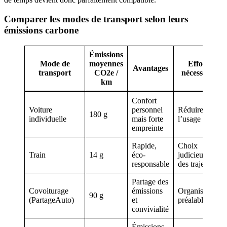
Comparer les modes de transport selon leurs
émissions carbone
Émissions
Mode de
moyennes
Effort
Avantages
transport
CO2e /
nécessaire
km
Confort
Voiture
personnel
Réduire
180 g
individuelle
mais forte
l’usage
empreinte
Rapide,
Choix
Train
14 g
éco-
judicieux
responsable
des trajets
Partage des
Covoiturage
émissions
Organisation
90 g
(PartageAuto)
et
préalable
convivialité
Émissions