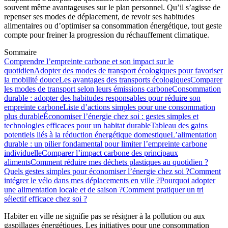
souvent même avantageuses sur le plan personnel. Qu’il s’agisse de
repenser ses modes de déplacement, de revoir ses habitudes
alimentaires ou d’optimiser sa consommation énergétique, tout geste
compte pour freiner la progression du réchauffement climatique.
Sommaire
Comprendre l’empreinte carbone et son impact sur le
quotidien
Adopter des modes de transport écologiques pour favoriser
la mobilité douce
Les avantages des transports écologiques
Comparer
les modes de transport selon leurs émissions carbone
Consommation
durable : adopter des habitudes responsables pour réduire son
empreinte carbone
Liste d’actions simples pour une consommation
plus durable
Économiser l’énergie chez soi : gestes simples et
technologies efficaces pour un habitat durable
Tableau des gains
potentiels liés à la réduction énergétique domestique
L’alimentation
durable : un pilier fondamental pour limiter l’empreinte carbone
individuelle
Comparer l’impact carbone des principaux
aliments
Comment réduire mes déchets plastiques au quotidien ?
Quels gestes simples pour économiser l’énergie chez soi ?
Comment
intégrer le vélo dans mes déplacements en ville ?
Pourquoi adopter
une alimentation locale et de saison ?
Comment pratiquer un tri
sélectif efficace chez soi ?
Habiter en ville ne signifie pas se résigner à la pollution ou aux
gaspillages énergétiques. Les initiatives pour une consommation