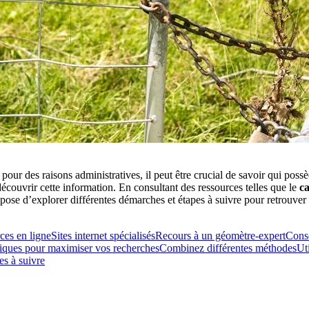
ur des raisons administratives, il peut être crucial de savoir qui possè
découvrir cette information. En consultant des ressources telles que le
c
se d’explorer différentes démarches et étapes à suivre pour retrouver le
rces en ligne
Sites internet spécialisés
Recours à un géomètre-expert
Consé
tiques pour maximiser vos recherches
Combinez différentes méthodes
Ut
pes à suivre