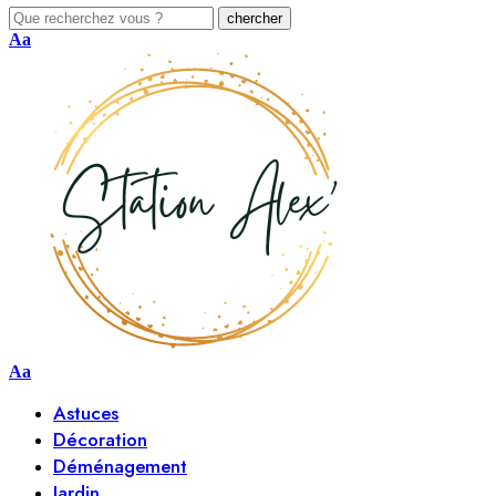
Aa
Aa
Astuces
Décoration
Déménagement
Jardin