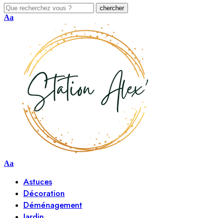
Aa
Aa
Astuces
Décoration
Déménagement
Jardin