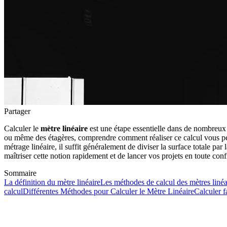
Partager
Calculer le
mètre linéaire
est une étape essentielle dans de nombreux p
ou même des étagères, comprendre comment réaliser ce calcul vous perm
métrage linéaire, il suffit généralement de diviser la surface totale p
maîtriser cette notion rapidement et de lancer vos projets en toute conf
Sommaire
La définition du mètre linéaire
Les méthodes de calcul des mètres linéa
calcul
Différentes Méthodes pour Calculer le Mètre Linéaire
Calculer f