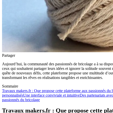
Partager
Aujourd’hui, la communauté des passionnés de bricolage a à sa disposi
ceux qui souhaitent partager leurs idées et ignorer la solitude souve
quête de nouveaux défis, cette plateforme propose une multitude d’out
transformant les rêves en réalisations tangibles et enrichissantes.
Sommaire
Travaux makers.fr : Que propose cette plateforme aux passionnés du b
personnalisés
Une interface conviviale et intuitive
Des partenariats ave
passionnés du bricolage
Travaux makers.fr : Que propose cette pla