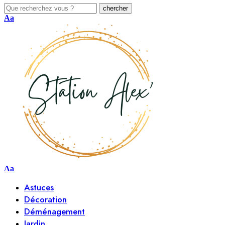
Aa
Aa
Astuces
Décoration
Déménagement
Jardin