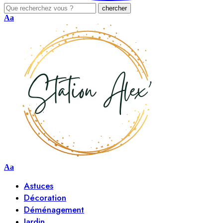
Aa
Aa
Astuces
Décoration
Déménagement
Jardin