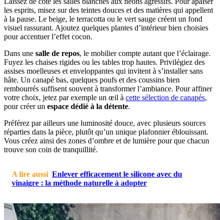
Laissez de côté les salles blanches aux néons agressifs. Pour apaiser
les esprits, misez sur des teintes douces et des matières qui appellent
à la pause. Le beige, le terracotta ou le vert sauge créent un fond
visuel rassurant. Ajoutez quelques plantes d’intérieur bien choisies
pour accentuer l’effet cocon.
Dans une
salle de repos
, le mobilier compte autant que l’éclairage.
Fuyez les chaises rigides ou les tables trop hautes. Privilégiez des
assises moelleuses et enveloppantes qui invitent à s’installer sans
hâte. Un canapé bas, quelques poufs et des coussins bien
rembourrés suffisent souvent à transformer l’ambiance. Pour affiner
votre choix, jetez par exemple un œil à
cette sélection de canapés
,
pour créer un
espace dédié à la détente
.
Préférez par ailleurs une luminosité douce, avec plusieurs sources
réparties dans la pièce, plutôt qu’un unique plafonnier éblouissant.
Vous créez ainsi des zones d’ombre et de lumière pour que chacun
trouve son coin de tranquillité.
A lire aussi
Enlever efficacement le silicone avec du
vinaigre : la méthode naturelle à adopter