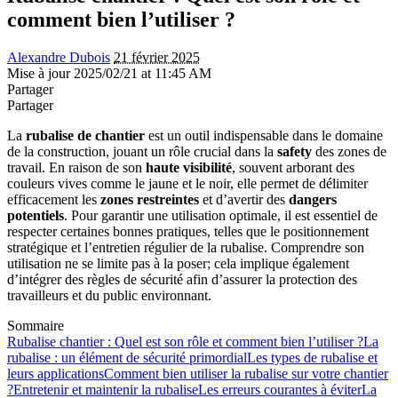
comment bien l’utiliser ?
Alexandre Dubois
21 février 2025
Mise à jour 2025/02/21 at 11:45 AM
Partager
Partager
La
rubalise de chantier
est un outil indispensable dans le domaine
de la construction, jouant un rôle crucial dans la
safety
des zones de
travail. En raison de son
haute visibilité
, souvent arborant des
couleurs vives comme le jaune et le noir, elle permet de délimiter
efficacement les
zones restreintes
et d’avertir des
dangers
potentiels
. Pour garantir une utilisation optimale, il est essentiel de
respecter certaines bonnes pratiques, telles que le positionnement
stratégique et l’entretien régulier de la rubalise. Comprendre son
utilisation ne se limite pas à la poser; cela implique également
d’intégrer des règles de sécurité afin d’assurer la protection des
travailleurs et du public environnant.
Sommaire
Rubalise chantier : Quel est son rôle et comment bien l’utiliser ?
La
rubalise : un élément de sécurité primordial
Les types de rubalise et
leurs applications
Comment bien utiliser la rubalise sur votre chantier
?
Entretenir et maintenir la rubalise
Les erreurs courantes à éviter
La