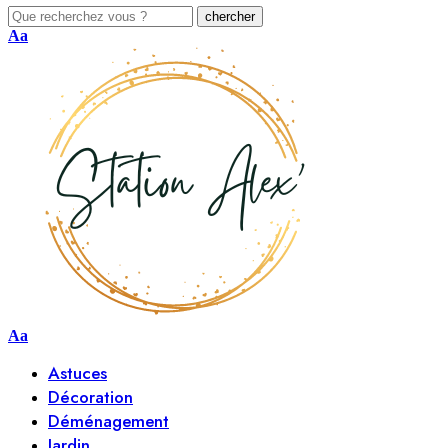
Aa
Aa
Astuces
Décoration
Déménagement
Jardin