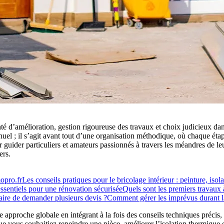
d’amélioration, gestion rigoureuse des travaux et choix judicieux dans
manuel ; il s’agit avant tout d’une organisation méthodique, où chaque ét
er particuliers et amateurs passionnés à travers les méandres de leurs 
ers.
opro.fr
Les conseils pratiques pour le bricolage intérieur : peinture, isola
 essentiels pour une rénovation sécurisée
Quels sont les premiers travaux à
saire de demander plusieurs devis ?
Comment gérer les imprévus durant l
ne approche globale en intégrant à la fois des conseils techniques précis,
ue vous souhaitiez repeindre une pièce, améliorer l’isolation thermiqu