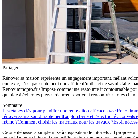
Partager
Rénover sa maison représente un engagement important, mêlant volonté 
contexte, n’est pas seulement une affaire d’outils et de savoir-faire 
Renovimmopro.fr s’impose comme une ressource incontournable pour guid
qui aide à éviter les pièges récurrents souvent rencontrés sur les chanti
Sommaire
Les étapes clés pour planifier une rénovation efficace avec Renovimm
rénover sa maison durablement
La plomberie et l’électricité : conseils
même ?
Comment choisir les matériaux pour les travaux ?
Est-il néces
Ce site dépasse la simple mise à disposition de tutoriels : il propose u
une pédagogie claire qui démystifie les travaux les plus complexes. Q