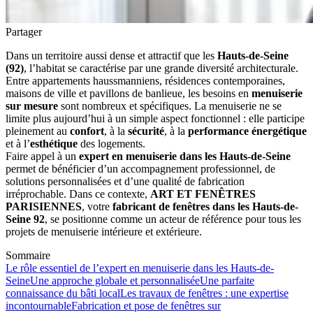
Partager
Dans un territoire aussi dense et attractif que les
Hauts-de-Seine
(92)
, l’habitat se caractérise par une grande diversité architecturale.
Entre appartements haussmanniens, résidences contemporaines,
maisons de ville et pavillons de banlieue, les besoins en
menuiserie
sur mesure
sont nombreux et spécifiques. La menuiserie ne se
limite plus aujourd’hui à un simple aspect fonctionnel : elle participe
pleinement au
confort
, à la
sécurité
, à la
performance énergétique
et à l’
esthétique
des logements.
Faire appel à un
expert en menuiserie dans les Hauts-de-Seine
permet de bénéficier d’un accompagnement professionnel, de
solutions personnalisées et d’une qualité de fabrication
irréprochable. Dans ce contexte,
ART ET FENÊTRES
PARISIENNES
, votre
fabricant de fenêtres dans les Hauts-de-
Seine 92
, se positionne comme un acteur de référence pour tous les
projets de menuiserie intérieure et extérieure.
Sommaire
Le rôle essentiel de l’expert en menuiserie dans les Hauts-de-
Seine
Une approche globale et personnalisée
Une parfaite
connaissance du bâti local
Les travaux de fenêtres : une expertise
incontournable
Fabrication et pose de fenêtres sur