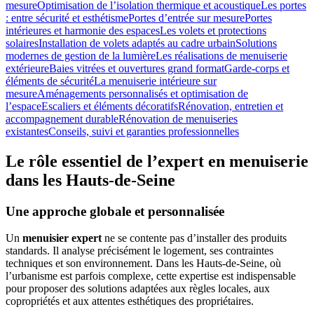
mesure
Optimisation de l’isolation thermique et acoustique
Les portes
: entre sécurité et esthétisme
Portes d’entrée sur mesure
Portes
intérieures et harmonie des espaces
Les volets et protections
solaires
Installation de volets adaptés au cadre urbain
Solutions
modernes de gestion de la lumière
Les réalisations de menuiserie
extérieure
Baies vitrées et ouvertures grand format
Garde-corps et
éléments de sécurité
La menuiserie intérieure sur
mesure
Aménagements personnalisés et optimisation de
l’espace
Escaliers et éléments décoratifs
Rénovation, entretien et
accompagnement durable
Rénovation de menuiseries
existantes
Conseils, suivi et garanties professionnelles
Le rôle essentiel de l’expert en menuiserie
dans les Hauts-de-Seine
Une approche globale et personnalisée
Un
menuisier expert
ne se contente pas d’installer des produits
standards. Il analyse précisément le logement, ses contraintes
techniques et son environnement. Dans les Hauts-de-Seine, où
l’urbanisme est parfois complexe, cette expertise est indispensable
pour proposer des solutions adaptées aux règles locales, aux
copropriétés et aux attentes esthétiques des propriétaires.