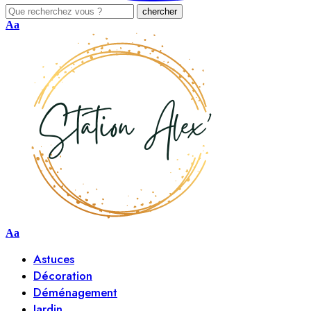
Aa
Aa
Astuces
Décoration
Déménagement
Jardin