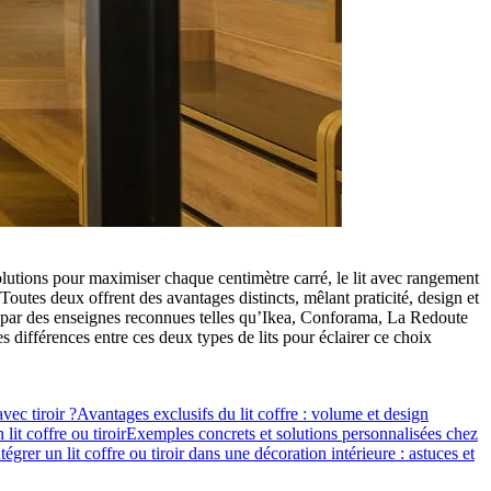
lutions pour maximiser chaque centimètre carré, le lit avec rangement
. Toutes deux offrent des avantages distincts, mêlant praticité, design et
s par des enseignes reconnues telles qu’Ikea, Conforama, La Redoute
 différences entre ces deux types de lits pour éclairer ce choix
vec tiroir ?
Avantages exclusifs du lit coffre : volume et design
lit coffre ou tiroir
Exemples concrets et solutions personnalisées chez
tégrer un lit coffre ou tiroir dans une décoration intérieure : astuces et