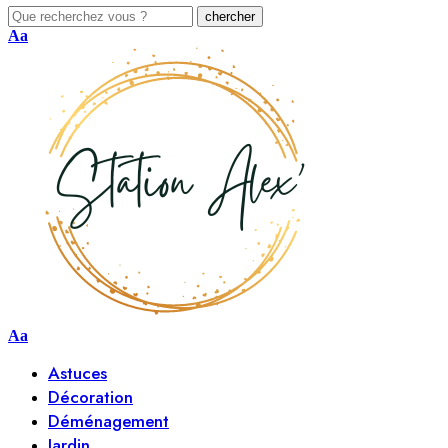
Aa
Aa
Astuces
Décoration
Déménagement
Jardin