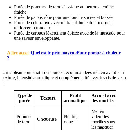
Purée de pommes de terre classique au beurre et crème
fraiche.
Purée de panais rôtie pour une touche sucrée et boisée.
Purée de céleri-rave avec un trait d’huile de noix pour
renforcer la rondeur.
Purée de carottes légèrement épicée avec de la muscade pour
une saveur enveloppante.
A lire aussi
Quel est le prix moyen d’une pompe à chaleur
?
Un tableau comparatif des purées recommandées met en avant leur
texture, intensité aromatique et complémentarité avec les ris de veau
:
Type de
Profil
Accord avec
Texture
purée
aromatique
les morilles
Met en
Pommes
Neutre,
valeur les
Onctueuse
de terre
riche
morilles sans
les masquer