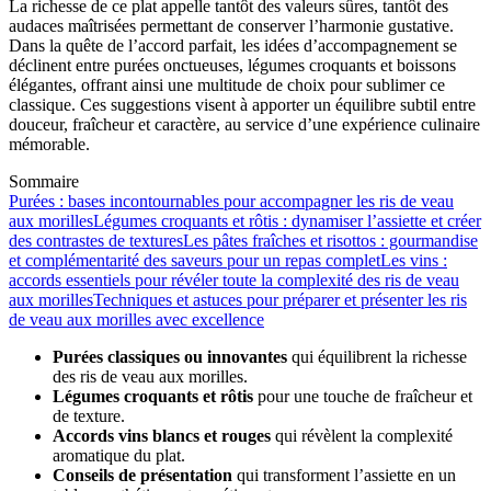
La richesse de ce plat appelle tantôt des valeurs sûres, tantôt des
audaces maîtrisées permettant de conserver l’harmonie gustative.
Dans la quête de l’accord parfait, les idées d’accompagnement se
déclinent entre purées onctueuses, légumes croquants et boissons
élégantes, offrant ainsi une multitude de choix pour sublimer ce
classique. Ces suggestions visent à apporter un équilibre subtil entre
douceur, fraîcheur et caractère, au service d’une expérience culinaire
mémorable.
Sommaire
Purées : bases incontournables pour accompagner les ris de veau
aux morilles
Légumes croquants et rôtis : dynamiser l’assiette et créer
des contrastes de textures
Les pâtes fraîches et risottos : gourmandise
et complémentarité des saveurs pour un repas complet
Les vins :
accords essentiels pour révéler toute la complexité des ris de veau
aux morilles
Techniques et astuces pour préparer et présenter les ris
de veau aux morilles avec excellence
Purées classiques ou innovantes
qui équilibrent la richesse
des ris de veau aux morilles.
Légumes croquants et rôtis
pour une touche de fraîcheur et
de texture.
Accords vins blancs et rouges
qui révèlent la complexité
aromatique du plat.
Conseils de présentation
qui transforment l’assiette en un