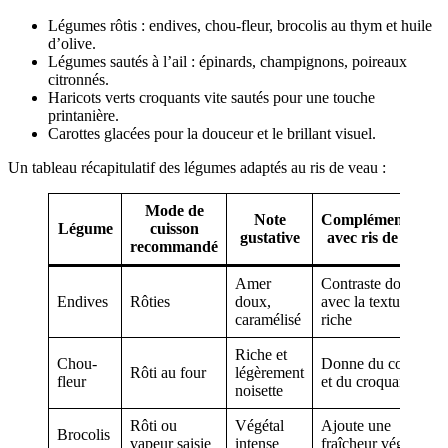
Légumes rôtis : endives, chou-fleur, brocolis au thym et huile
d’olive.
Légumes sautés à l’ail : épinards, champignons, poireaux
citronnés.
Haricots verts croquants vite sautés pour une touche
printanière.
Carottes glacées pour la douceur et le brillant visuel.
Un tableau récapitulatif des légumes adaptés au ris de veau :
Mode de
Note
Complémentarité
Légume
cuisson
gustative
avec ris de veau
recommandé
Amer
Contraste doux
Endives
Rôties
doux,
avec la texture
caramélisé
riche
Riche et
Chou-
Donne du coffre
Rôti au four
légèrement
fleur
et du croquant
noisette
Rôti ou
Végétal
Ajoute une
Brocolis
vapeur saisie
intense
fraîcheur végétale