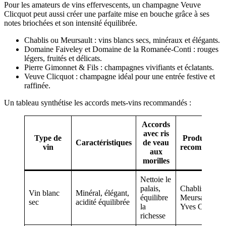
Pour les amateurs de vins effervescents, un champagne Veuve
Clicquot peut aussi créer une parfaite mise en bouche grâce à ses
notes briochées et son intensité équilibrée.
Chablis ou Meursault : vins blancs secs, minéraux et élégants.
Domaine Faiveley et Domaine de la Romanée-Conti : rouges
légers, fruités et délicats.
Pierre Gimonnet & Fils : champagnes vivifiants et éclatants.
Veuve Clicquot : champagne idéal pour une entrée festive et
raffinée.
Un tableau synthétise les accords mets-vins recommandés :
Accords
avec ris
Type de
Producteurs
Caractéristiques
de veau
vin
recommandé
aux
morilles
Nettoie le
palais,
Chablis,
Vin blanc
Minéral, élégant,
équilibre
Meursault,
sec
acidité équilibrée
la
Yves Cuillero
richesse