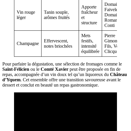
Domaine
Apporte
Faiveley,
Vin rouge
Tanin souple,
fraîcheur
Domaine de l
léger
arômes fruités
et
Romanée-
structure
Conti
Mets
Pierre
Effervescent,
festifs,
Gimonnet &
Champagne
notes briochées
intensité
Fils, Veuve
équilibrée
Clicquot
Pour parfaire la dégustation, une sélection de fromages comme le
Saint-Félicien
ou le
Comté Xavier
peut être proposée en fin de
repas, accompagnée d’un vin doux tel qu’un liquoreux du
Château
d’Yquem
. Cet ensemble offre une transition savoureuse avant le
dessert et conclut en beauté un repas gastronomique.