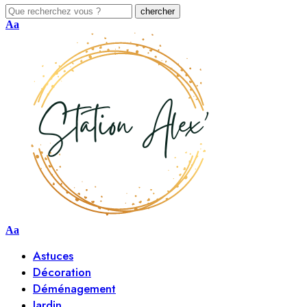
Aa
Aa
Astuces
Décoration
Déménagement
Jardin