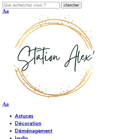
Aa
Aa
Astuces
Décoration
Déménagement
Jardin