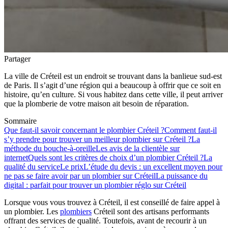
Partager
La ville de Créteil est un endroit se trouvant dans la banlieue sud-est
de Paris. Il s’agit d’une région qui a beaucoup à offrir que ce soit en
histoire, qu’en culture. Si vous habitez dans cette ville, il peut arriver
que la plomberie de votre maison ait besoin de réparation.
Sommaire
Que faut-il savoir concernant le plombier Créteil ?
Comment faut-il
s’y prendre pour trouver un meilleur plombier sur Créteil ?
La
méthode du bouche-à-oreille
Les avis de la clientèle sur
internet
Quels sont les critères de choix d’un plombier Créteil ?
La
qualité du service
Le prix
L’étude du devis : un excellent moyen pour
ne pas se faire avoir par un plombier sur Créteil
La puissance du
digital : parfait pour trouver un plombier réglo sur Créteil
Lorsque vous vous trouvez à Créteil, il est conseillé de faire appel à
un plombier. Les
plombiers
Créteil sont des artisans performants
offrant des services de qualité. Toutefois, avant de recourir à un