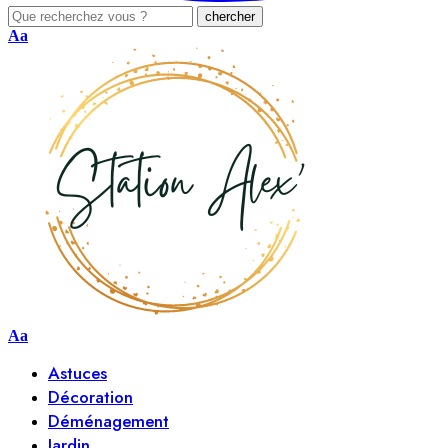
Aa
Aa
Astuces
Décoration
Déménagement
Jardin