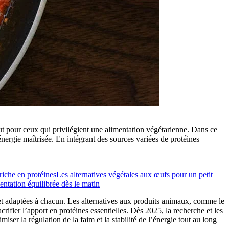
tout pour ceux qui privilégient une alimentation végétarienne. Dans ce
 énergie maîtrisée. En intégrant des sources variées de protéines
riche en protéines
Les alternatives végétales aux œufs pour un petit
ntation équilibrée dès le matin
s et adaptées à chacun. Les alternatives aux produits animaux, comme le
crifier l’apport en protéines essentielles. Dès 2025, la recherche et les
er la régulation de la faim et la stabilité de l’énergie tout au long