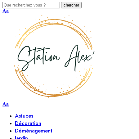
Aa
Aa
Astuces
Décoration
Déménagement
Jardin