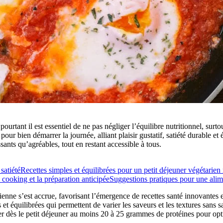
pourtant il est essentiel de ne pas négliger l’équilibre nutritionnel, sur
ur bien démarrer la journée, alliant plaisir gustatif, satiété durable et
sants qu’agréables, tout en restant accessible à tous.
satiété
Recettes simples et équilibrées pour un petit déjeuner végétarien 
cooking et la préparation anticipée
Suggestions pratiques pour une alime
arienne s’est accrue, favorisant l’émergence de recettes santé innovante
et équilibrées qui permettent de varier les saveurs et les textures sans sa
 dès le petit déjeuner au moins 20 à 25 grammes de protéines pour optimis