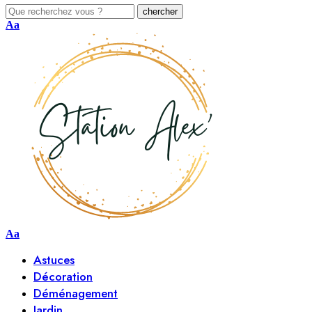
Aa
Aa
Astuces
Décoration
Déménagement
Jardin