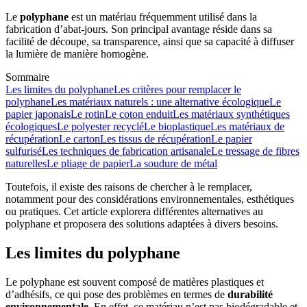
Le
polyphane
est un matériau fréquemment utilisé dans la
fabrication d’abat-jours. Son principal avantage réside dans sa
facilité de découpe, sa transparence, ainsi que sa capacité à diffuser
la lumière de manière homogène.
Sommaire
Les limites du polyphane
Les critères pour remplacer le
polyphane
Les matériaux naturels : une alternative écologique
Le
papier japonais
Le rotin
Le coton enduit
Les matériaux synthétiques
écologiques
Le polyester recyclé
Le bioplastique
Les matériaux de
récupération
Le carton
Les tissus de récupération
Le papier
sulfurisé
Les techniques de fabrication artisanale
Le tressage de fibres
naturelles
Le pliage de papier
La soudure de métal
Toutefois, il existe des raisons de chercher à le remplacer,
notamment pour des considérations environnementales, esthétiques
ou pratiques. Cet article explorera différentes alternatives au
polyphane et proposera des solutions adaptées à divers besoins.
Les limites du polyphane
Le polyphane est souvent composé de matières plastiques et
d’adhésifs, ce qui pose des problèmes en termes de
durabilité
environnementale
. En effet, ce matériau n’est pas biodégradable et