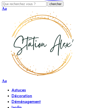
Aa
Aa
Astuces
Décoration
Déménagement
Jardin