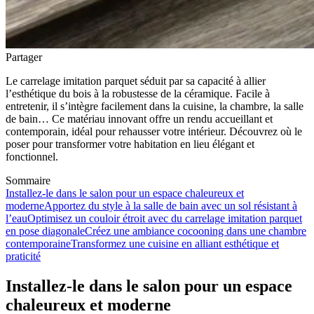
Partager
Le carrelage imitation parquet séduit par sa capacité à allier
l’esthétique du bois à la robustesse de la céramique. Facile à
entretenir, il s’intègre facilement dans la cuisine, la chambre, la salle
de bain… Ce matériau innovant offre un rendu accueillant et
contemporain, idéal pour rehausser votre intérieur. Découvrez où le
poser pour transformer votre habitation en lieu élégant et
fonctionnel.
Sommaire
Installez-le dans le salon pour un espace chaleureux et
moderne
Apportez du style à la salle de bain avec un sol résistant à
l’eau
Optimisez un couloir étroit avec du carrelage imitation parquet
en pose diagonale
Créez une ambiance cocooning dans une chambre
contemporaine
Transformez une cuisine en alliant esthétique et
praticité
Installez-le dans le salon pour un espace
chaleureux et moderne