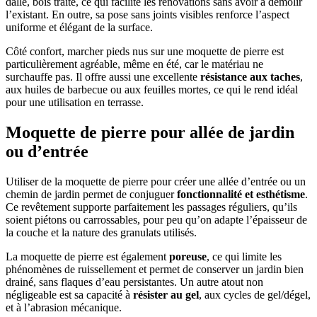
dalle, bois traité, ce qui facilite les rénovations sans avoir à démolir
l’existant. En outre, sa pose sans joints visibles renforce l’aspect
uniforme et élégant de la surface.
Côté confort, marcher pieds nus sur une moquette de pierre est
particulièrement agréable, même en été, car le matériau ne
surchauffe pas. Il offre aussi une excellente
résistance aux taches
,
aux huiles de barbecue ou aux feuilles mortes, ce qui le rend idéal
pour une utilisation en terrasse.
Moquette de pierre pour allée de jardin
ou d’entrée
Utiliser de la moquette de pierre pour créer une allée d’entrée ou un
chemin de jardin permet de conjuguer
fonctionnalité et esthétisme
.
Ce revêtement supporte parfaitement les passages réguliers, qu’ils
soient piétons ou carrossables, pour peu qu’on adapte l’épaisseur de
la couche et la nature des granulats utilisés.
La moquette de pierre est également
poreuse
, ce qui limite les
phénomènes de ruissellement et permet de conserver un jardin bien
drainé, sans flaques d’eau persistantes. Un autre atout non
négligeable est sa capacité à
résister au gel
, aux cycles de gel/dégel,
et à l’abrasion mécanique.