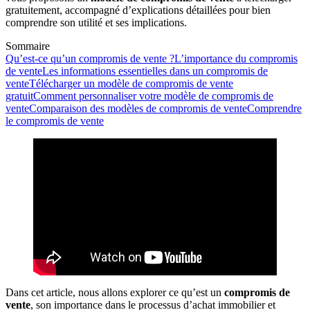
gratuitement, accompagné d’explications détaillées pour bien
comprendre son utilité et ses implications.
Sommaire
Qu’est-ce qu’un compromis de vente ?
L’importance du compromis
de vente
Les informations essentielles dans un compromis de
vente
Télécharger un modèle de compromis de vente
gratuit
Comment personnaliser votre modèle de compromis de
vente
Comparaison des modèles de compromis de vente
Comprendre
le compromis de vente
Dans cet article, nous allons explorer ce qu’est un
compromis de
vente
, son importance dans le processus d’achat immobilier et