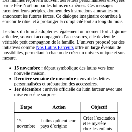
Les familles reçoivent souvent des lettres personnalisées envoyées
par le Père Noël ou par les lutins eux-mêmes. Ces messages
racontent leurs périples, donnent des instructions amusantes ou
annoncent les futures farces. Ce dialogue imaginaire contribue à
enrichir le rituel et à prolonger la complicité tout au long du mois.
Le choix du lutin à adopter est également un moment fort : figurine
articulée, souvent accompagnée d’accessoires, elle devient le
véritable petit compagnon de la famille. L’univers proposé par des
initiatives comme
Nos Lutins Farceurs
offre un large éventail de
possibilités, permettant à chacun de créer un univers unique et sur-
mesure.
15 novembre :
départ symbolique des lutins vers leur
nouvelle maison.
Dernière semaine de novembre :
envoi des lettres
personnalisées et préparation des accessoires.
1er décembre :
arrivée officielle du lutin farceur avec une
mise en scène surprise.
Étape
Action
Objectif
Créer l’excitation
15
Lutins quittent leur
et le mystère
novembre
pays d’origine
chez les enfants