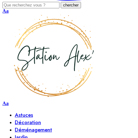
Aa
Aa
Astuces
Décoration
Déménagement
Jardin