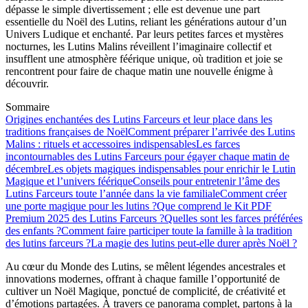
dépasse le simple divertissement ; elle est devenue une part
essentielle du Noël des Lutins, reliant les générations autour d’un
Univers Ludique et enchanté. Par leurs petites farces et mystères
nocturnes, les Lutins Malins réveillent l’imaginaire collectif et
insufflent une atmosphère féérique unique, où tradition et joie se
rencontrent pour faire de chaque matin une nouvelle énigme à
découvrir.
Sommaire
Origines enchantées des Lutins Farceurs et leur place dans les
traditions françaises de Noël
Comment préparer l’arrivée des Lutins
Malins : rituels et accessoires indispensables
Les farces
incontournables des Lutins Farceurs pour égayer chaque matin de
décembre
Les objets magiques indispensables pour enrichir le Lutin
Magique et l’univers féérique
Conseils pour entretenir l’âme des
Lutins Farceurs toute l’année dans la vie familiale
Comment créer
une porte magique pour les lutins ?
Que comprend le Kit PDF
Premium 2025 des Lutins Farceurs ?
Quelles sont les farces préférées
des enfants ?
Comment faire participer toute la famille à la tradition
des lutins farceurs ?
La magie des lutins peut-elle durer après Noël ?
Au cœur du Monde des Lutins, se mêlent légendes ancestrales et
innovations modernes, offrant à chaque famille l’opportunité de
cultiver un Noël Magique, ponctué de complicité, de créativité et
d’émotions partagées. À travers ce panorama complet, partons à la