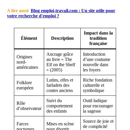
A lire aussi
Blog emploi-travail.com : Un site utile pour
votre recherche d'emploi ?
Impact dans la
Élément
Description
tradition
française
Ancrage grâce
Introduction
Origines
au livre « The
d’une coutume
nord-
Elf on the Shelf
nouvelle dans
américaines
» (2005)
les foyers
Lutins, elfes et
Riche fondation
Folklore
farfadets des
culturelle et
européen
contes anciens
symbolique
Suivi du
Outil ludique
Rôle
comportement
pour encourager
d’observateur
des enfants
la sagesse
Source de joie et
Farces
Mises en scène
de complicité
nocturnes
pour divertir