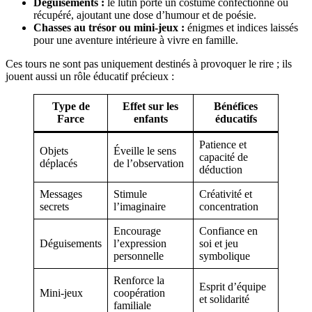
Déguisements :
le lutin porte un costume confectionné ou
récupéré, ajoutant une dose d’humour et de poésie.
Chasses au trésor ou mini-jeux :
énigmes et indices laissés
pour une aventure intérieure à vivre en famille.
Ces tours ne sont pas uniquement destinés à provoquer le rire ; ils
jouent aussi un rôle éducatif précieux :
Type de
Effet sur les
Bénéfices
Farce
enfants
éducatifs
Patience et
Objets
Éveille le sens
capacité de
déplacés
de l’observation
déduction
Messages
Stimule
Créativité et
secrets
l’imaginaire
concentration
Encourage
Confiance en
Déguisements
l’expression
soi et jeu
personnelle
symbolique
Renforce la
Esprit d’équipe
Mini-jeux
coopération
et solidarité
familiale