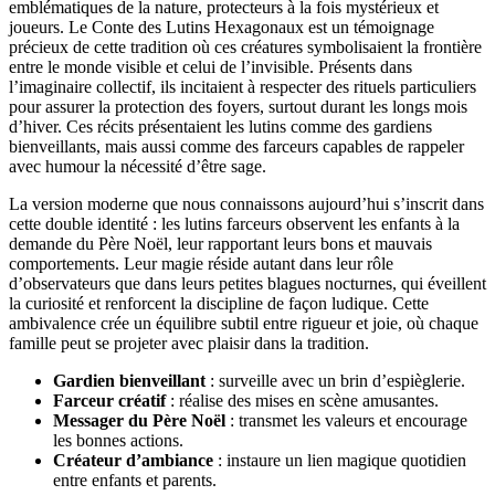
emblématiques de la nature, protecteurs à la fois mystérieux et
joueurs. Le Conte des Lutins Hexagonaux est un témoignage
précieux de cette tradition où ces créatures symbolisaient la frontière
entre le monde visible et celui de l’invisible. Présents dans
l’imaginaire collectif, ils incitaient à respecter des rituels particuliers
pour assurer la protection des foyers, surtout durant les longs mois
d’hiver. Ces récits présentaient les lutins comme des gardiens
bienveillants, mais aussi comme des farceurs capables de rappeler
avec humour la nécessité d’être sage.
La version moderne que nous connaissons aujourd’hui s’inscrit dans
cette double identité : les lutins farceurs observent les enfants à la
demande du Père Noël, leur rapportant leurs bons et mauvais
comportements. Leur magie réside autant dans leur rôle
d’observateurs que dans leurs petites blagues nocturnes, qui éveillent
la curiosité et renforcent la discipline de façon ludique. Cette
ambivalence crée un équilibre subtil entre rigueur et joie, où chaque
famille peut se projeter avec plaisir dans la tradition.
Gardien bienveillant
: surveille avec un brin d’espièglerie.
Farceur créatif
: réalise des mises en scène amusantes.
Messager du Père Noël
: transmet les valeurs et encourage
les bonnes actions.
Créateur d’ambiance
: instaure un lien magique quotidien
entre enfants et parents.