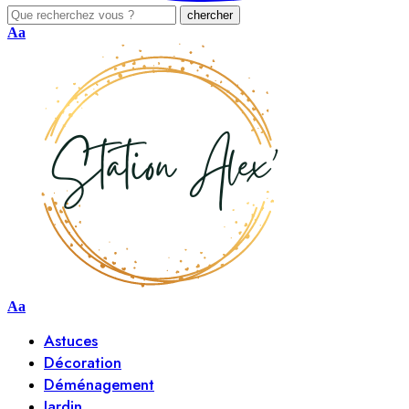
Aa
Aa
Astuces
Décoration
Déménagement
Jardin