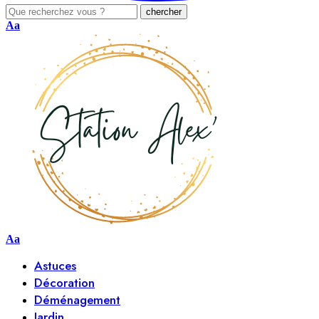
Aa
Aa
Astuces
Décoration
Déménagement
Jardin