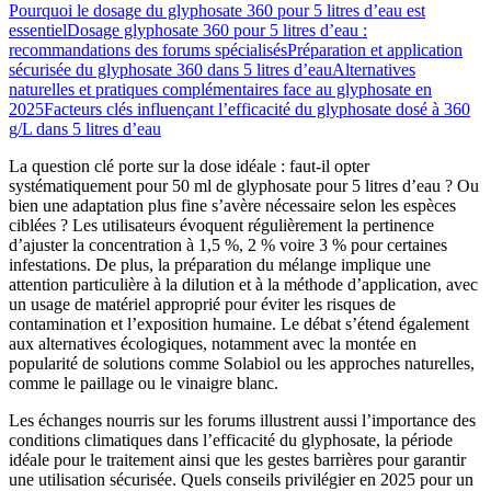
Pourquoi le dosage du glyphosate 360 pour 5 litres d’eau est
essentiel
Dosage glyphosate 360 pour 5 litres d’eau :
recommandations des forums spécialisés
Préparation et application
sécurisée du glyphosate 360 dans 5 litres d’eau
Alternatives
naturelles et pratiques complémentaires face au glyphosate en
2025
Facteurs clés influençant l’efficacité du glyphosate dosé à 360
g/L dans 5 litres d’eau
La question clé porte sur la dose idéale : faut-il opter
systématiquement pour 50 ml de glyphosate pour 5 litres d’eau ? Ou
bien une adaptation plus fine s’avère nécessaire selon les espèces
ciblées ? Les utilisateurs évoquent régulièrement la pertinence
d’ajuster la concentration à 1,5 %, 2 % voire 3 % pour certaines
infestations. De plus, la préparation du mélange implique une
attention particulière à la dilution et à la méthode d’application, avec
un usage de matériel approprié pour éviter les risques de
contamination et l’exposition humaine. Le débat s’étend également
aux alternatives écologiques, notamment avec la montée en
popularité de solutions comme Solabiol ou les approches naturelles,
comme le paillage ou le vinaigre blanc.
Les échanges nourris sur les forums illustrent aussi l’importance des
conditions climatiques dans l’efficacité du glyphosate, la période
idéale pour le traitement ainsi que les gestes barrières pour garantir
une utilisation sécurisée. Quels conseils privilégier en 2025 pour un