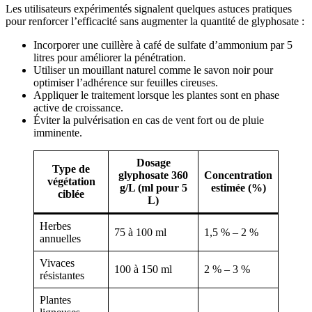
Les utilisateurs expérimentés signalent quelques astuces pratiques
pour renforcer l’efficacité sans augmenter la quantité de glyphosate :
Incorporer une cuillère à café de sulfate d’ammonium par 5
litres pour améliorer la pénétration.
Utiliser un mouillant naturel comme le savon noir pour
optimiser l’adhérence sur feuilles cireuses.
Appliquer le traitement lorsque les plantes sont en phase
active de croissance.
Éviter la pulvérisation en cas de vent fort ou de pluie
imminente.
Dosage
Type de
glyphosate 360
Concentration
végétation
g/L (ml pour 5
estimée (%)
ciblée
L)
Herbes
75 à 100 ml
1,5 % – 2 %
annuelles
Vivaces
100 à 150 ml
2 % – 3 %
résistantes
Plantes