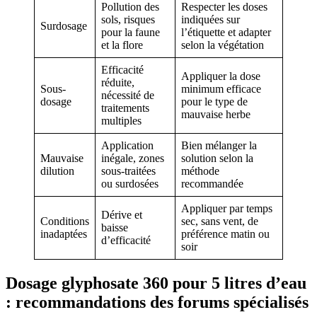
Pollution des
Respecter les doses
sols, risques
indiquées sur
Surdosage
pour la faune
l’étiquette et adapter
et la flore
selon la végétation
Efficacité
Appliquer la dose
réduite,
Sous-
minimum efficace
nécessité de
dosage
pour le type de
traitements
mauvaise herbe
multiples
Application
Bien mélanger la
Mauvaise
inégale, zones
solution selon la
dilution
sous-traitées
méthode
ou surdosées
recommandée
Appliquer par temps
Dérive et
Conditions
sec, sans vent, de
baisse
inadaptées
préférence matin ou
d’efficacité
soir
Dosage glyphosate 360 pour 5 litres d’eau
: recommandations des forums spécialisés