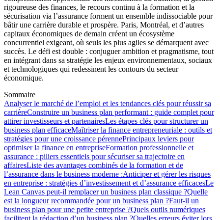
rigoureuse des finances, le recours continu à la formation et la
sécurisation via l’assurance forment un ensemble indissociable pour
bâtir une carrière durable et prospère. Paris, Montréal, et d’autres
capitaux économiques de demain créent un écosystème
concurrentiel exigeant, où seuls les plus agiles se démarquent avec
succès. Le défi est double : conjuguer ambition et pragmatisme, tout
en intégrant dans sa stratégie les enjeux environnementaux, sociaux
et technologiques qui redessinent les contours du secteur
économique.
Sommaire
Analyser le marché de l’emploi et les tendances clés pour réussir sa
carrière
Construire un business plan performant : guide complet pour
attirer investisseurs et partenaires
Les étapes clés pour structurer un
business plan efficace
Maîtriser la finance entrepreneuriale : outils et
stratégies pour une croissance pérenne
Principaux leviers pour
optimiser la finance en entreprise
Formation professionnelle et
assurance : piliers essentiels pour sécuriser sa trajectoire en
affaires
Liste des avantages combinés de la formation et de
l’assurance dans le business moderne :
Anticiper et gérer les risques
en entreprise : stratégies d’investissement et d’assurance efficaces
Le
Lean Canvas peut-il remplacer un business plan classique ?
Quelle
est la longueur recommandée pour un business plan ?
Faut-il un
business plan pour une petite entreprise ?
Quels outils numériques
facilitent la rédaction d’un business plan ?
Quelles erreurs éviter lors